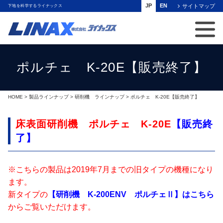
JP
EN
サイトマップ
下地を科学するライナックス
ポルチェ K-20E【販売終了】
HOME
>
製品ラインナップ
>
研削機 ラインナップ
> ポルチェ K-20E【販売終了】
床表面研削機 ポルチェ K-20E
【販売終
了】
※こちらの製品は2019年7月までの旧タイプの機種になり
ます。
新タイプの
【研削機 K-200ENV ポルチェⅡ】はこちら
からご覧いただけます。