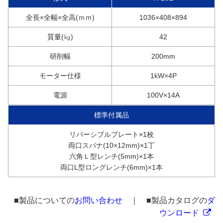
全長×全幅×全高(ｍｍ)
1036×408×894
質量(㎏)
42
研削幅
200mm
モーター仕様
1kW×4P
電源
100V×14A
標準付属品
リバーシブルプレート×1枚
両口スパナ(10×12mm)×1丁
六角Ｌ型レンチ(5mm)×1本
両口L型ロングレンチ(6mm)×1本
■製品についての
お問い合わせ
｜ ■製品カタログの
ダ
ウンロード