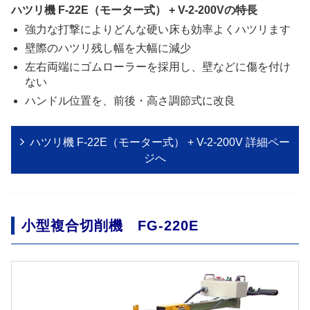
ハツリ機 F-22E（モーター式） + V-2-200Vの特長
強力な打撃によりどんな硬い床も効率よくハツリます
壁際のハツリ残し幅を大幅に減少
左右両端にゴムローラーを採用し、壁などに傷を付け
ない
ハンドル位置を、前後・高さ調節式に改良
ハツリ機 F-22E（モーター式） + V-2-200V 詳細ペー
ジへ
小型複合切削機 FG-220E