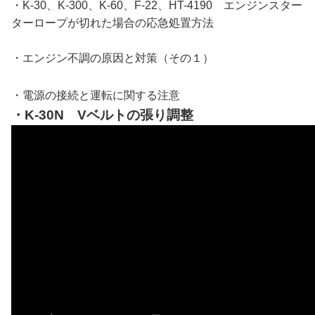
・K-30、K-300、K-60、F-22、HT-4190 エンジンスター
ターロープが切れた場合の応急処置方法
・エンジン不調の原因と対策（その１）
・電源の接続と運転に関する注意
・K-30N Vベルトの張り調整