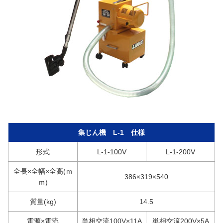
集じん機 L-1 仕様
形式
L-1-100V
L-1-200V
全長×全幅×全高(ｍ
386×319×540
ｍ)
質量(kg)
14.5
電源×電流
単相交流100V×11A
単相交流200V×5A