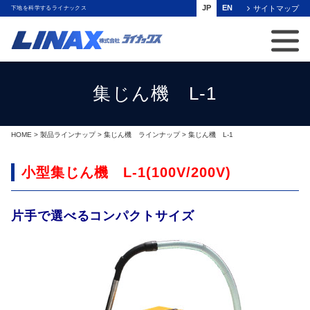
JP
EN
サイトマップ
下地を科学するライナックス
集じん機 L-1
HOME
>
製品ラインナップ
>
集じん機 ラインナップ
> 集じん機 L-1
小型集じん機 L-1(100V/200V)
片手で選べるコンパクトサイズ