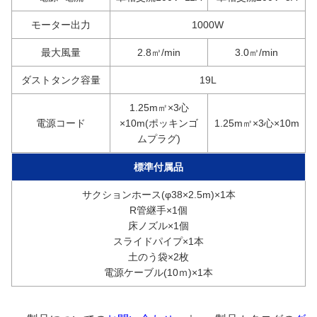
モーター出力
1000W
最大風量
2.8㎥/min
3.0㎥/min
ダストタンク容量
19L
1.25m㎡×3心
電源コード
×10m(ポッキンゴ
1.25m㎡×3心×10m
ムプラグ)
標準付属品
サクションホース(φ38×2.5m)×1本
R管継手×1個
床ノズル×1個
スライドパイプ×1本
土のう袋×2枚
電源ケーブル(10ｍ)×1本