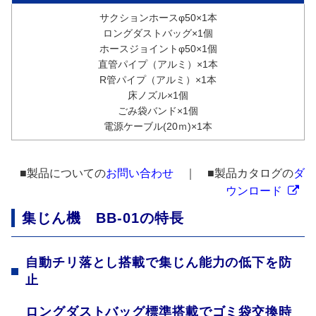
サクションホースφ50×1本
ロングダストバッグ×1個
ホースジョイントφ50×1個
直管パイプ（アルミ）×1本
R管パイプ（アルミ）×1本
床ノズル×1個
ごみ袋バンド×1個
電源ケーブル(20ｍ)×1本
■製品についての
お問い合わせ
｜ ■製品カタログの
ダ
ウンロード
集じん機 BB-01の特長
自動チリ落とし搭載で集じん能力の低下を防
止
ロングダストバッグ標準搭載でゴミ袋交換時