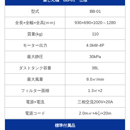
型式
BB-01
全長×全幅×全高(ｍｍ)
930×690×1020～1280
質量(kg)
110
モーター出力
4.0kW-4P
最大静圧
30kPa
ダストタンク容量
38L
最大風量
8.0㎥/min
フィルター面積
1.3㎡×2
電源×電流
三相交流200V×20A
電源コード
2.0m㎡×4心×20m
標準付属品