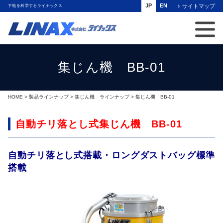
JP
EN
サイトマップ
下地を科学するライナックス
集じん機 BB-01
HOME
>
製品ラインナップ
>
集じん機 ラインナップ
> 集じん機 BB-01
自動チリ落とし式集じん機 BB-01
自動チリ落とし式搭載・ロングダストバッグ標準
搭載