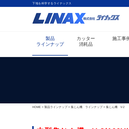
下地を科学するライナックス
製品
カッター
施工事
ラインナップ
消耗品
HOME
>
製品ラインナップ
>
集じん機 ラインナップ
> 集じん機 V-2