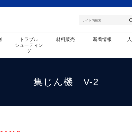
例
トラブル
材料販売
新着情報
人
シューティン
グ
集じん機 V-2