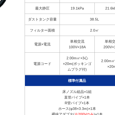
最大静圧
19.1kPa
21.6k
ダストタンク容量
38.5L
フィルター面積
2.0㎡
単相交流
単相
電源×電流
100V×18A
200V×
2.00m㎡×3心
2.00m
電源コード
×20m(ポッキンゴ
×20
ムプラグ付)
標準付属品
床ノズル組品×1組
直管パイプ×1本
R管パイプ×1本
ホース(φ38×3.3m)×1本
裸線アダプタ(
※200Vのみ
)×1本