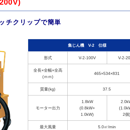
00V)
ッチクリップで簡単
集じん機 V-2 仕様
形式
V-2-100V
V-2-2
全長×全幅×全高
465×534×831
(ｍｍ)
質量(kg)
37.5
1.8kW
2.0k
モーター出力
(0.8kW+
(1.0k
1.0kW)
2個
最大風量
5.0㎥/min