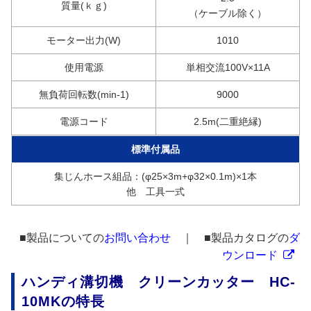
質量(ｋｇ)
（ケーブル除く）
モーター出力(W)
1010
使用電源
単相交流100V×11A
無負荷回転数(min-1)
9000
電源コード
2.5m(二重絶縁)
標準付属品
集じんホース組品：(φ25×3m+φ32×0.1m)×1本
他 工具一式
■製品についての
お問い合わせ
｜ ■製品カタログの
ダ
ウンロード
ハンディ溝切機 クリーンカッター HC-
10MKの特長