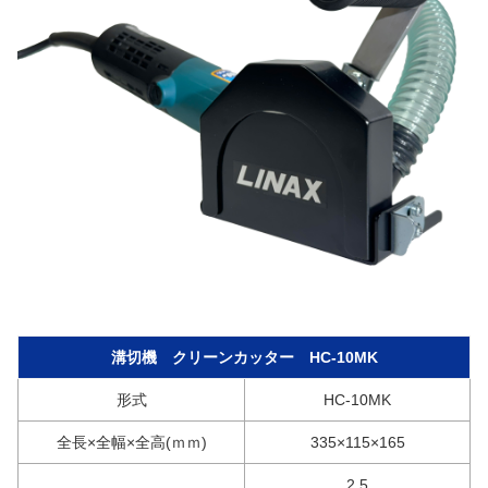
溝切機 クリーンカッター HC-10MK
形式
HC-10MK
全長×全幅×全高(ｍｍ)
335×115×165
2.5