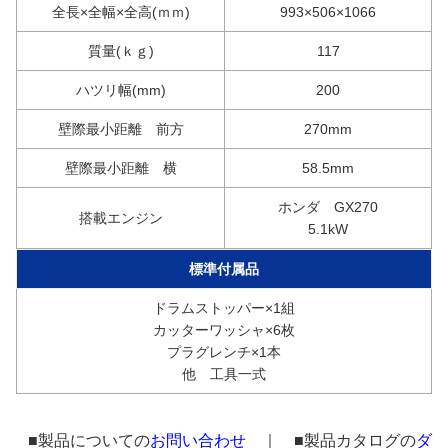
全長×全幅×全高(ｍｍ)
993×506×1066
質量(ｋｇ)
117
ハツリ幅(mm)
200
壁際最小距離 前方
270mm
壁際最小距離 横
58.5mm
ホンダ GX270
搭載エンジン
5.1kW
標準付属品
ドラムストッパー×1組
カッターワッシャ×6枚
プラグレンチ×1本
他 工具一式
■製品についての
お問い合わせ
｜ ■製品カタログの
ダ