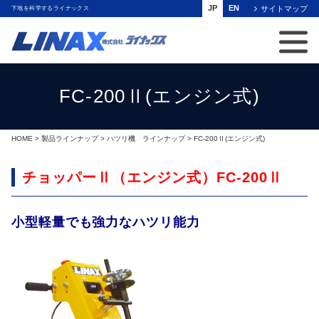
JP
EN
サイトマップ
下地を科学するライナックス
FC-200Ⅱ(エンジン式)
HOME
>
製品ラインナップ
>
ハツリ機 ラインナップ
> FC-200Ⅱ(エンジン式)
チョッパーⅡ（エンジン式）FC-200Ⅱ
小型軽量でも強力なハツリ能力