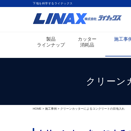
下地を科学するライナックス
製品
カッター
施工事
ラインナップ
消耗品
クリーン
HOME
>
施工事例
> クリーンカッターによるコンクリートの目地入れ